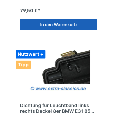
BMW E31 Doppel-Relais K39 mit der
Teilenummer 61351392413Dieses Produkt
79,50 €*
löst ein typisches Problem am 8er BMW da
diese Relais vermehrt ausfallen.Eine
preislich gute Alternative zum (ehemaligen)
In den Warenkorb
OEM-Hersteller Neupreis von über 204,-
€Reparaturset Scheinwerfer-Kabelbaum
mitbestellen !Vergleichsnummer(n):BMW
61351392413
Nutzwert +
Tipp
Dichtung für Leuchtband links
rechts Deckel 8er BMW E31 850i
840i CSI Alpina 63111383177