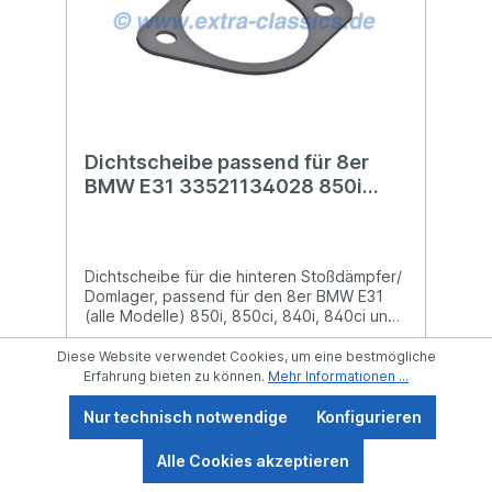
nicht Bestandteil der Lieferung und dient
nur zur besseren Darstellung der
Abbildung.Vergleichsnummer(n):BMW
63111383177BMW 63111383178BMW
63111383943BMW 63111383944BMW
63111392857BMW 63111392858BMW
63118354327BMW 63118354328BMW
63118354381BMW 63118354382BMW
Dichtscheibe passend für 8er
63118354387BMW 63118354388
BMW E31 33521134028 850i
850ci 850csi 840ci Stoßdämpfer
Domlager Dichtung hinten
Dichtscheibe für die hinteren Stoßdämpfer/
Domlager, passend für den 8er BMW E31
(alle Modelle) 850i, 850ci, 840i, 840ci und
850csi sowie Alpina B12 5.0 und B12 5.7
Modelle.Gefertigt aus dem originalen und
Diese Website verwendet Cookies, um eine bestmögliche
hochwertigen Material von ELRING !Dieses
Erfahrung bieten zu können.
Mehr Informationen ...
Produkt löst ein typisches Problem am 8er
BMW. Ohne Dichtung besteht die Gefahr
Nur technisch notwendige
Konfigurieren
dass Wasser eindringt und zur Korrosion
führt. Die Dichtung ist aus dem selben
Alle Cookies akzeptieren
Ab
4,39 €*
Material hergestellt wie auch beim Original