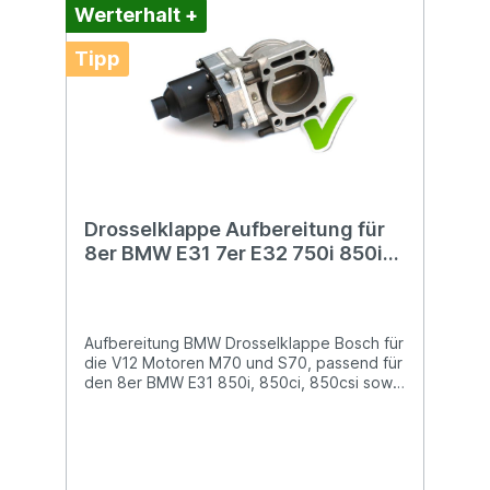
Werterhalt +
Tipp
Drosselklappe Aufbereitung für
8er BMW E31 7er E32 750i 850i
850csi M70 S70 13541736856
EML
Aufbereitung BMW Drosselklappe Bosch für
die V12 Motoren M70 und S70, passend für
den 8er BMW E31 850i, 850ci, 850csi sowie
Alpina B12 5.0 und B12 5.7 Modelle. Weiter
passend für den 7er BMW E32 750i mit M70
Motor.Eine preislich gute Alternative zum
Hersteller-Neupreis von über 2.548,-
€Produkt per Mail bestellenEin häufiges