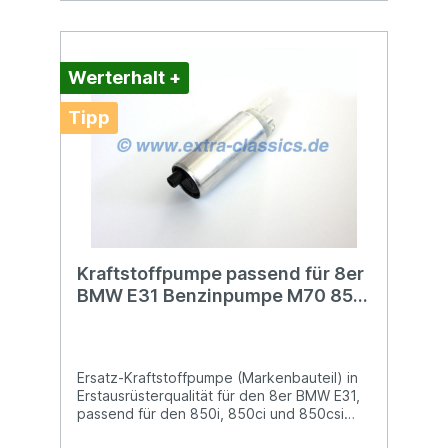
Werterhalt +
Tipp
Kraftstoffpumpe passend für 8er
BMW E31 Benzinpumpe M70 850i
850ci S70 850csi 16147159310
Ersatz-Kraftstoffpumpe (Markenbauteil) in
Erstausrüsterqualität für den 8er BMW E31,
passend für den 850i, 850ci und 850csi
sowie Alpina B12 5.0 und B12 5.7