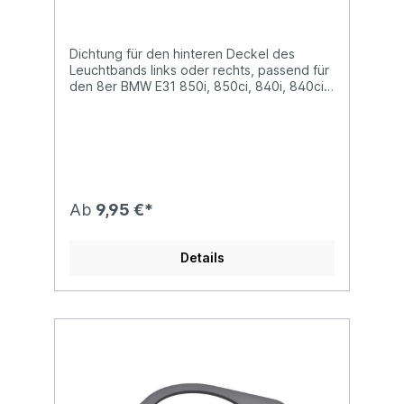
63111383178
Dichtung für den hinteren Deckel des
Leuchtbands links oder rechts, passend für
den 8er BMW E31 850i, 850ci, 840i, 840ci
und 850csi sowie Alpina B12 5.0 und B12
5.7 Modelle. Ein bekanntes Problem beim
8er ist, dass die vorderen Leuchtbänder
(Nebelscheinwerfer und Blinker) bei Nässe,
Regen oder nach einem Waschgang
beschlagen und sich Kondenswasser immer
Inneren der Beleuchtungseinheit bildet. Mit
Ab
9,95 €*
den Jahren verliert die original verbaute
Dichtung ihre Vorspannung und kann die
Dichtheit nicht mehr gewährleisten. Dies ist
Details
nicht nur optisch unschön, es schädigt
zudem den Reflektor der dann aufgrund
von Korrosion kaputt geht. All das muss
nicht sein und kann durch unsere Dichtung
gelöst werden.Dieses Produkt löst ein
typisches Problem am 8er BMW und ist
herstellerseitig NICHT einzeln zu
erwerben!Lieferumfang ist 1 Stück. Für den
8er werden 2 Stück benötigt.Der Deckel ist