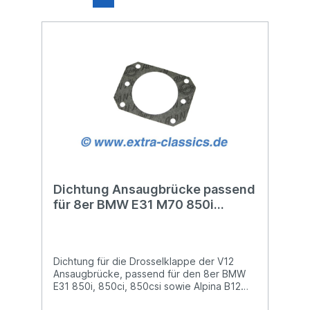
Dichtung Ansaugbrücke passend
für 8er BMW E31 M70 850i
850csi 7er E32 750i E38 M73
M73N 11611708475
Dichtung für die Drosselklappe der V12
Ansaugbrücke, passend für den 8er BMW
E31 850i, 850ci, 850csi sowie Alpina B12
5.0 und B12 5.7 Modelle. Weiter passend