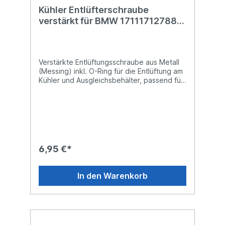
Kühler Entlüfterschraube
verstärkt für BMW 17111712788
Schraube Entlüftung
Verstärkte Entlüftungsschraube aus Metall
(Messing) inkl. O-Ring für die Entlüftung am
Kühler und Ausgleichsbehälter, passend für
viele BMW Modelle.Dieses Produkt löst ein
typisches Problem an BMW Fahrzeugen.
Die originale Kühlerentlüftungsschraube ist
aus Kunststoff und kann schlagartig und
ohne Vorankündigung reißen. Die Folge
daraus ist Kühlwasserverlust, Überhitzung
des Motors und eine Autopanne. Ohne
6,95 €*
diese Entlüfterschraube kann die Fahrt nicht
fortgesetzt werden. Wir bieten Ihnen eine
verstärkte Lösung aus Metall, bei dieser
In den Warenkorb
wird ein Riss zuverlässig ausgeschlossen
und ist damit eine wertvolle
Investition.Passend für folgende BMW-
Modelle:1' SerieE81E82E87E87
ModellpflegeE883' SerieE30E36E46E90E90
ModellpflegeE91E91 ModellpflegeE92E92