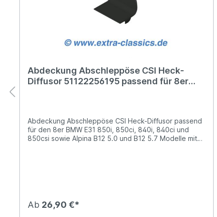
Abdeckung Abschleppöse CSI Heck-
Diffusor 51122256195 passend für 8er
BMW E31 51129065338 850i csi 840ci
Abdeckung Abschleppöse CSI Heck-Diffusor passend
für den 8er BMW E31 850i, 850ci, 840i, 840ci und
850csi sowie Alpina B12 5.0 und B12 5.7 Modelle mit
CSI Heck M-Technik.Ersatz für die nicht mehr
verfügbare Abdeckung (Klappe) 51122256195,
51129065338Die Abdeckung befindet sich im
unbearbeiteten und unlackierten Zustand. Diese kann
nun vom Lackierer geschliffen, grundiert und lackiert
werden.Passend für den originalen CSI Heckdiffusor
(51122253005) von BMW. Wir empfehlen die
Ab
26,90 €*
Abdeckung im montierten Zustand am Heckdiffusor zu
lackieren, somit wird vermieden, dass die Aussparung