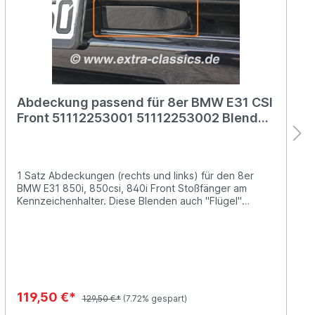
Abdeckung passend für 8er BMW E31 CSI
Front 51112253001 51112253002 Blende
rechts links Flügel
1 Satz Abdeckungen (rechts und links) für den 8er
BMW E31 850i, 850csi, 840i Front Stoßfänger am
Kennzeichenhalter. Diese Blenden auch "Flügel"
genannt sind Teil des CSI M-Pakets.Eine preislich gute
Alternative zum OEM-Hersteller-Neupreis von über
268,- €Die Abdeckungen befinden sich im
unbearbeiteten und unlackierten Zustand. Diese
können nun vom Lackierer geschliffen, grundiert und
lackiert werden.Vergleichsnummer(n):BMW
51112253001BMW 51112253002BMW 51119065330
119,50 €*
129,50 €*
(7.72% gespart)