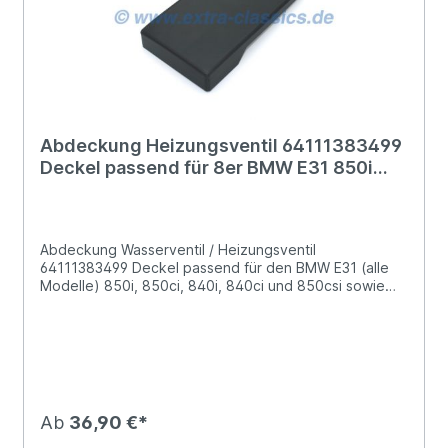
Abdeckung Heizungsventil 64111383499
Deckel passend für 8er BMW E31 850i
840i 850csi
Abdeckung Wasserventil / Heizungsventil
64111383499 Deckel passend für den BMW E31 (alle
Modelle) 850i, 850ci, 840i, 840ci und 850csi sowie
Alpina B12 5.0 und B12 5.7 Modelle.Ersatz für die nicht
mehr verfügbare Abdeckung des Heizungsventils
64111383499Bitte achten Sie bei der Montage auf
einen festen Sitz, dazu den Deckel andrücken bis
dieser vollständig auf den Muttern des Heizungsventils
aufliegt.Vergleichsnummer:BMW 64111383499
Ab
36,90 €*