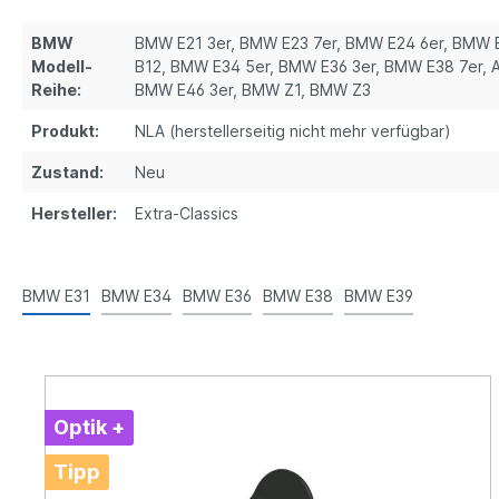
BMW
BMW E21 3er
, BMW E23 7er
, BMW E24 6er
, BMW 
Modell-
B12
, BMW E34 5er
, BMW E36 3er
, BMW E38 7er, A
Reihe:
BMW E46 3er
, BMW Z1
, BMW Z3
Produkt:
NLA (herstellerseitig nicht mehr verfügbar)
Zustand:
Neu
Hersteller:
Extra-Classics
BMW E31
BMW E34
BMW E36
BMW E38
BMW E39
Optik +
Tipp