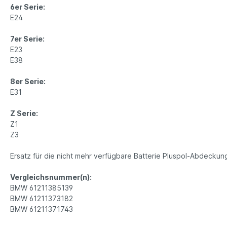
6er Serie:
E24
7er Serie:
E23
E38
8er Serie:
E31
Z Serie:
Z1
Z3
Ersatz für die nicht mehr verfügbare Batterie Pluspol-Abdeck
Vergleichsnummer(n):
BMW 61211385139
BMW 61211373182
BMW 61211371743