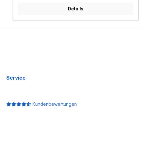
maßlich durch die Lackierung beeinträchtigt wird. An
Details
den Raststellen ist die Lackierung (sowohl am
Heckdiffusor wie auch an der Abdeckung selbst) zu
entfernen um Schäden durch Übermaß an den
Halteclips zu vermeiden.Vergleichsnummern:BMW
51122256195BMW 51129065338
Service
Kundenbewertungen