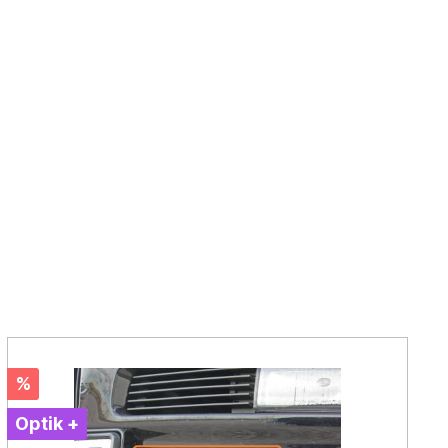
%
Optik +