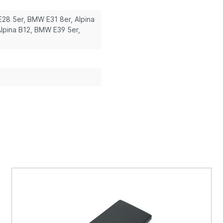
E28 5er
, BMW E31 8er, Alpina
lpina B12
, BMW E39 5er
,