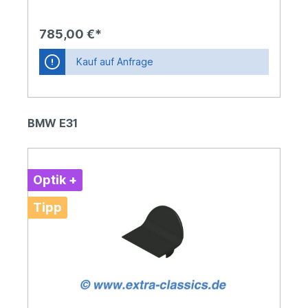
bekanntes Problem am 8er, dass sowohl der
Pumpenkörper nach den Jahren der Alterung
Risse bekommt (Benzingeruch im Innenraum) und
785,00 €*
undicht wird, wie auch dass der Füllstandgeber
Defekte aufweist. Beide Punkte wurden mit
Kauf auf Anfrage
unserer verbesserten Version gelöst. Verbaut ist
eine von Bosch explizit für den 8er BMW E31 V12
und V8 zugelassene Hochleistungs-
Kraftstoffpumpe, die für einen langen und
zuverlässigen Einsatz sorgt. Die Benzinpumpe
BMW E31
fördert selbst bei Motor-Volllast noch einen
deutlichen Überschuss an Kraftstoffmenge.Auch
die restlichen Komponenten wie Schläuche,
Kabel, Gummiaufhängung und Filter sind
altersbedingt, bei den nun über 30 Jahren alten
Optik +
Einheiten, in dermaßen schlechtem Zustand, dass
ein Ersatz unerlässlich wird und damit wieder für
Tipp
einen langen und zuverlässigen Betrieb sorgen
kann.Die Fördereinheit ist 1:1 kompatibel, es
müssen keinerlei Modifizierungsarbeiten
vorgenommen werden.Eine preislich gute
Alternative zum OEM-Hersteller-Neupreis von
über 1.530,- €Ersatz für die nicht mehr
verfügbare Fördereinheit mit der BMW Teile-Nr.
16141182289Die Einheit wird inkl. neuem