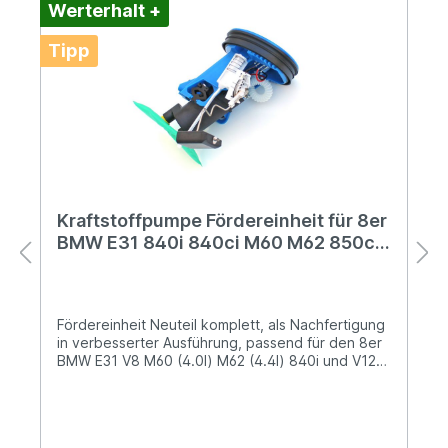
Werterhalt +
Tipp
Kraftstoffpumpe Fördereinheit für 8er
BMW E31 840i 840ci M60 M62 850ci
M73 16141182289 Intank-
Benzinpumpe
Fördereinheit Neuteil komplett, als Nachfertigung
in verbesserter Ausführung, passend für den 8er
BMW E31 V8 M60 (4.0l) M62 (4.4l) 840i und V12
M73 (5.4l) 850ci.Nachfertigung in
Eigenentwicklung, in verbesserter Ausführung,
durch den führenden Hersteller: Extra-
ClassicsVerkauf und Vertrieb: WeltweitEin